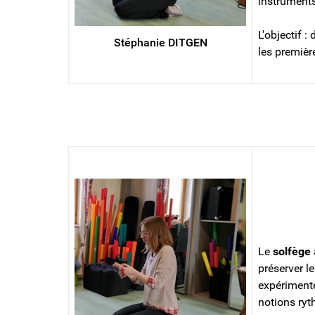
instruments
L'objectif :
Stéphanie DITGEN
les premièr
SOLFEGE
Le
solfège
préserver le
expérimente
notions ryt