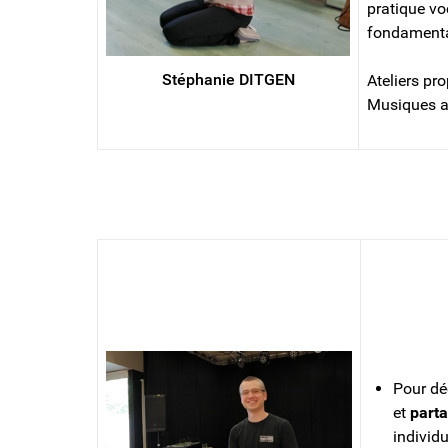
pratique vo
fondament
Stéphanie DITGEN
Ateliers pr
Musiques a
PIANO
Pour dé
et
parta
individ