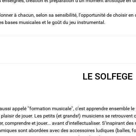
 enseignés, création et préparation d'un moment artistique en d
 donner à chacun, selon sa sensibilité, l'opportunité de choisir e
es bases musicales et le goût du jeu instrumental.
LE SOLFEGE
aussi appelé ʺformation musicaleʺ, c'est apprendre ensemble le
 plaisir de jouer. Les petits (et grands!) musiciens se retrouvent
r, comprendre et jouer... avant d'intellectualiser. S'inspirant 
hmiques sont abordées avec des accessoires ludiques (balles, fou