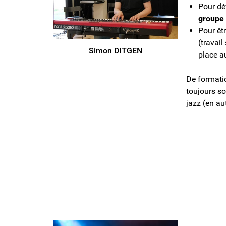
Pour dé
groupe
Pour êt
(travail
Simon DITGEN
place au
De formati
toujours so
jazz (en au
GUITARE