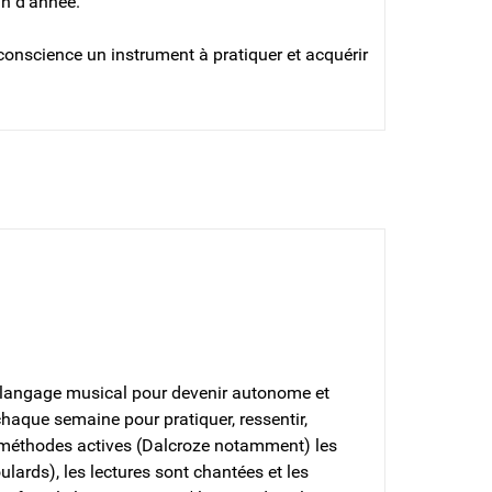
in d'année.
n conscience un instrument à pratiquer et acquérir
 langage musical pour devenir autonome et
 chaque semaine pour pratiquer, ressentir,
des méthodes actives (Dalcroze notamment) les
lards), les lectures sont chantées et les