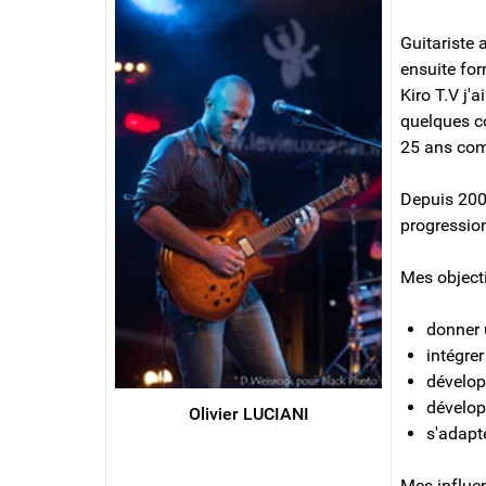
Guitariste 
ensuite fo
Kiro T.V j'
quelques c
25 ans comm
Depuis 2008
progression
Mes objecti
donner 
intégrer
dévelop
dévelop
Olivier LUCIANI
s'adapt
Mes influen