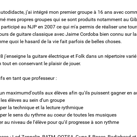
autodidacte, j'ai intégré mon premier groupe à 16 ans avec comm
rmé mes propres groupes qui se sont produits notamment au Gib
ai participé au NJP en 2007 ce qui m'a permis de réaliser une tour
ours de guitare classique avec Jaime Cordoba bien connu sur la
e quoi le hasard de la vie fait parfois de belles choses.
 j'enseigne la guitare électrique et Folk dans un répertoire varié
 tout en conservant le plaisir de jouer.
fs en tant que professeur :
un maximumd'outils aux élèves afin qu'ils puissent gagner en 
 les élèves au sein d'un groupe
per la technique et la lecture rythmique
per le sens du rythme au coeur de toutes les musiques
er au niveau de l'élève pour qu'il progresse à son rythme
ces : Led Zeppelin, RATM, QOTSA, Guns & Roses, Radiohead et en