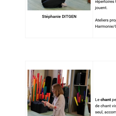
répertoires 
jouent.
Stéphanie DITGEN
Ateliers pr
Harmonie/C
CHANT
Le
chant
per
de chant vi
seul, accom